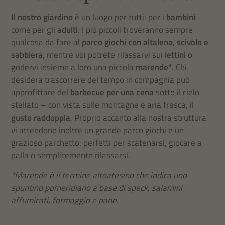
Il nostro giardino
è un luogo per tutti: per i
bambini
come per gli
adulti
. I più piccoli troveranno sempre
qualcosa da fare al
parco giochi
con
altalena, scivolo e
sabbiera
, mentre voi potrete rilassarvi sui
lettini
o
godervi insieme a loro una piccola
marende*
. Chi
desidera trascorrere del tempo in compagnia può
approfittare del
barbecue per una cena
sotto il cielo
stellato – con vista sulle montagne e aria fresca, il
gusto raddoppia
. Proprio accanto alla nostra struttura
vi attendono inoltre un grande parco giochi e un
grazioso parchetto: perfetti per scatenarsi, giocare a
palla o semplicemente rilassarsi.
*Marende è il termine altoatesino che indica uno
spuntino pomeridiano a base di speck, salamini
affumicati, formaggio e pane.