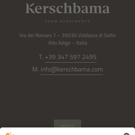
Via dei Romani 7 – 39030 Valdaora di Sotto
Alto Adige – Italia
T.
+39 347 597 2495
M.
info@kerschbama.com
ARRIVO