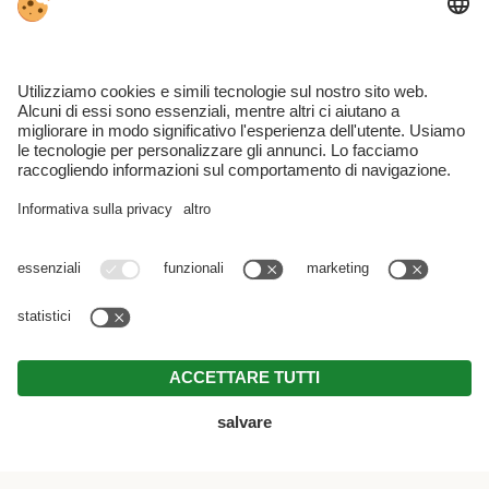
Part. IVA IT03128080219 . CIN: IT021106B56H8C7BIR .
Note legali
.
Direttiva pivacy
.
Impostazioni cookie individuali
.
© Webdesign by
MENU
CHIAMARE
E-MAIL
RICHIESTA