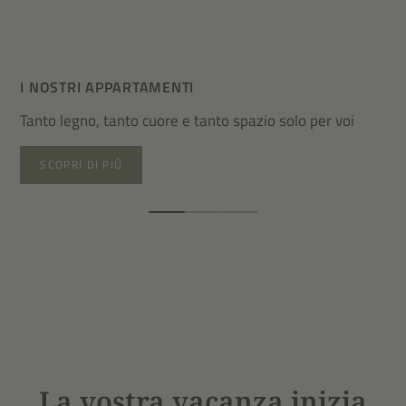
I NOSTRI APPARTAMENTI
VA
Tanto legno, tanto cuore e tanto spazio solo per voi
365
SCOPRI DI PIÙ
La vostra vacanza inizia